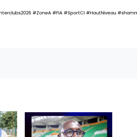
nterclubs2026
#ZoneA
#FIA
#SportCI
#HautNiveau
#shamm