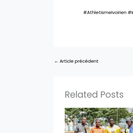
#AthletismeIvoirien
#I
←
Article précédent
Related Posts