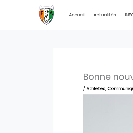
Aller
au
Accueil
Actualités
INF
contenu
Bonne nouv
/
Athlètes
,
Communiq