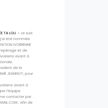
ÉE TA LOU
» Je suis
 j’ai été nommée
ÉRATION IVOIRIENNE
 repérage et de
ivoiriens vivant à
tionale.
ésident de la
AMÉ JEANNOT, pour
ivoiriens vivant à
grer l’équipe
r me contacter par
AIL.COM , afin de