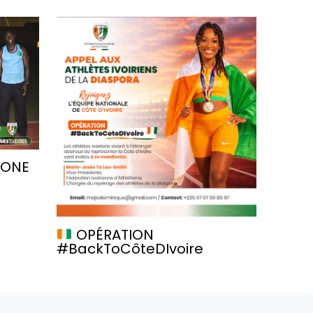
ZONE
OPÉRATION
#BackToCôteDIvoire